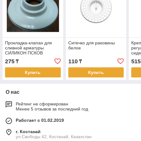
Прокладка-клапан для
Ситечко для раковины
Креп
сливной арматуры
белое
регу
СИЛИКОН ПСКОВ
сиде
275
110
515
₸
₸
Купить
Купить
О нас
Рейтинг не сформирован
Менее 5 отзывов за последний год
Работает с 01.02.2019
г. Костанай
ул.Свободы 42, Костанай, Казахстан