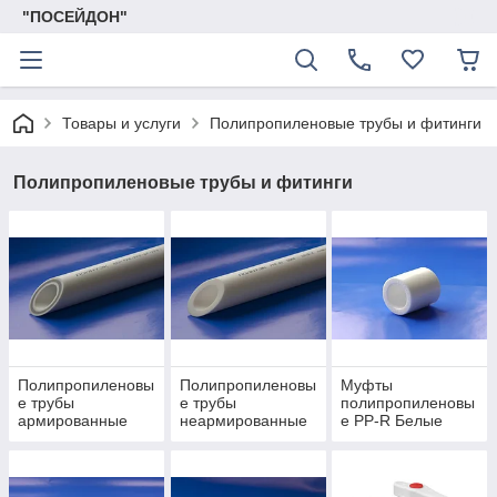
"ПОСЕЙДОН"
Товары и услуги
Полипропиленовые трубы и фитинги
Полипропиленовые трубы и фитинги
Полипропиленовы
Полипропиленовы
Муфты
е трубы
е трубы
полипропиленовы
армированные
неармированные
е PP-R Белые
стекловолокном
для горячего и
для горячего и
холодного
холодного
водоснабжения
водоснабжения,