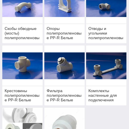
Скобы обводные
Опоры
Отводы и
(мосты)
полипропиленовы
угольники
полипропиленовы
е PP-R Белые
полипропиленовы
е PP-R Белые
е PP-R Белые
Крестовины
Фильтра
Комплекты
полипропиленовы
полипропиленовы
настенные для
е PP-R Белые
е PP-R Белые
подключения
смесителей PP-R