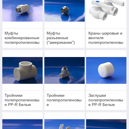
отопления
Муфты
Муфты
Краны шаровые и
комбинированные
разъемные
вентиля
полипропиленовы
("американки")
полипропиленовы
е PP-R Белые
полипропиленовы
е PP-R Белые
е PP-R Белые
Тройники
Тройники
Заглушки
полипропиленовы
полипропиленовы
полипропиленовы
е PP-R Белые
е
е PP-R Белые
комбинированные
PP-R Белые