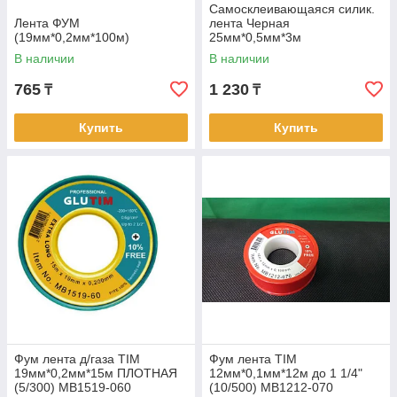
Самосклеивающаяся силик.
Лента ФУМ
лента Черная
(19мм*0,2мм*100м)
25мм*0,5мм*3м
В наличии
В наличии
765
1 230
₸
₸
Купить
Купить
Фум лента д/газа TIM
Фум лента TIM
19мм*0,2мм*15м ПЛОТНАЯ
12мм*0,1мм*12м до 1 1/4"
(5/300) MB1519-060
(10/500) MB1212-070