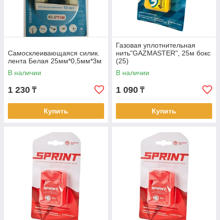
Газовая уплотнительная
Самосклеивающаяся силик.
нить"GAZMASTER", 25м бокс
лента Белая 25мм*0,5мм*3м
(25)
В наличии
В наличии
1 230
1 090
₸
₸
Купить
Купить