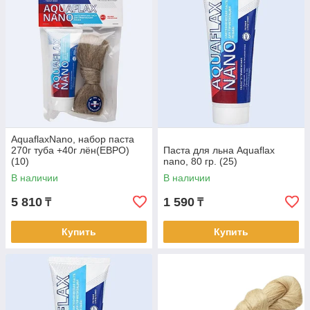
AquaflaxNano, набор паста
270г туба +40г лён(ЕВРО)
Паста для льна Aquaflax
(10)
nano, 80 гр. (25)
В наличии
В наличии
5 810
1 590
₸
₸
Купить
Купить