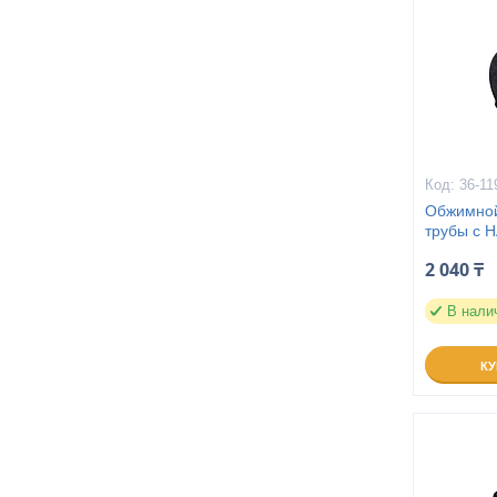
36-11
Обжимной 
трубы с Н
2 040 ₸
В нали
К