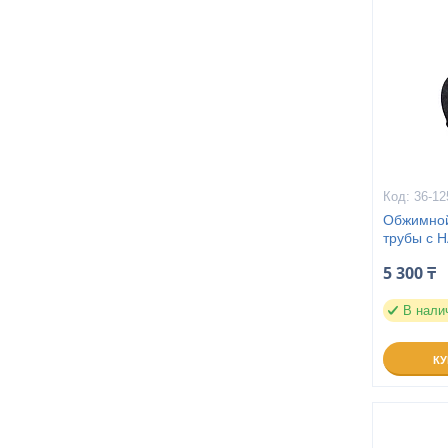
36-12
Обжимной 
трубы с Н
5 300 ₸
В нали
К