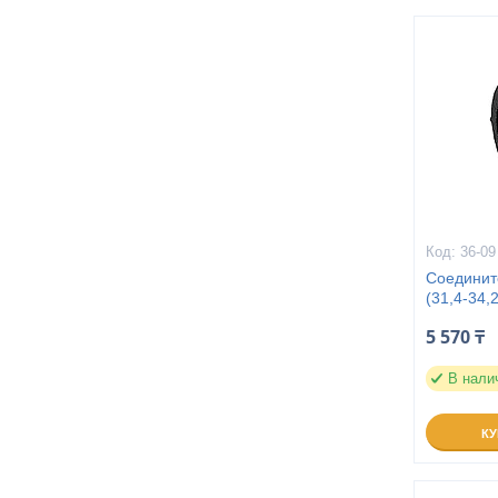
36-09
Соедините
(31,4-34,
5 570 ₸
В нали
К