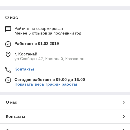
✓
предметы, оказавшиеся в сливе во время
гигиенических процедур, которые не попадают в
канализацию, а задерживаются в колбах.
О нас
Трапы обеспечивают защиту ванных комнат от
Рейтинг не сформирован
✓
неприятных запахов из канализации посредством
Менее 5 отзывов за последний год
мокрых или сухих затворов, предназначенных для
разных случаев применения.
Работает с 01.02.2019
г. Костанай
Сифоны представлены в разнообразных
✓
ул.Свободы 42, Костанай, Казахстан
модификациях, среди которых есть изделия с двумя
отводами для подключения нескольких
Контакты
умывальников или моек и бытовой техники.
Сегодня работает с 09:00 до 16:00
Показать весь график работы
Повышенная прочность изделий обусловлена
✓
минимумом составных элементов, а значит, и
стыков между ними, что значительно повышает
долговечность такой сантехники.
О нас
Грамотно спроектированная сливная система с
Контакты
✓
выпусками и переливами, помимо сбора воды,
также собирает и отводит мелкие загрязнения, не