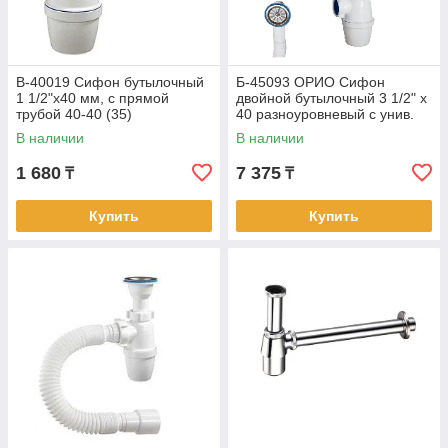
В-40019 Сифон бутылочный
Б-45093 ОРИО Сифон
1 1/2"х40 мм, с прямой
двойной бутылочный 3 1/2" х
трубой 40-40 (35)
40 разноуровневый с унив.
перел. и одним отводом (15)
В наличии
В наличии
1 680
7 375
₸
₸
Купить
Купить