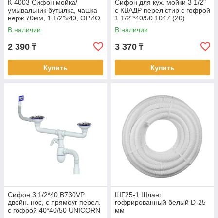
К-4003 Сифон мойка/
Сифон для кух. мойки 3 1/2"
умывальник бутылка, чашка
с КВАДР перел стир с гофрой
нерж.70мм, 1 1/2"х40, ОРИО
1 1/2"*40/50 1047 (20)
СМЕЩЕННЫЙ СЛИВ (32)
В наличии
В наличии
2 390
3 370
₸
₸
Купить
Купить
Сифон 3 1/2*40 B730VP
ШГ25-1 Шланг
двойн. нос, с прямоуг перел.
гофрированный белый D-25
с гофрой 40*40/50 UNICORN
мм