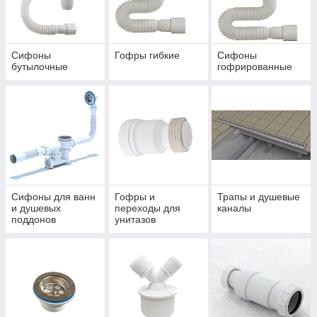
предлагает все необходимое для
функционирования систем водоотведения
в жилых и нежилых помещениях. У нас
Сифоны
Гофры гибкие
Сифоны
можно купить трапы для установки в
бутылочные
гофрированные
ванных комнатах и душевых кабинках, а
также сливные сифоны, которые
монтируют под мойками и умывальниками.
В каталоге представлены сифоны
производства Орио и Ани Пласт и другие
сантехнические товары, с которыми
удастся обустроить надежную систему.
Сифоны для ванн
Гофры и
Трапы и душевые
и душевых
переходы для
каналы
поддонов
унитазов
ПОСМОТРЕТЬ АССОРТИМЕНТ