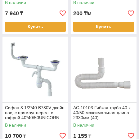
В наличии
В наличии
7 940
200
₸
₸/м
Купить
Купить
Сифон 3 1/2*40 B730V двойн.
AC-10103 Гибкая труба 40 х
нос, с прямоуг перел. с
40/50 максимальная длина
гофрой 40*40/50UNICORN
2330мм (40)
В наличии
В наличии
10 700
1 155
₸
₸