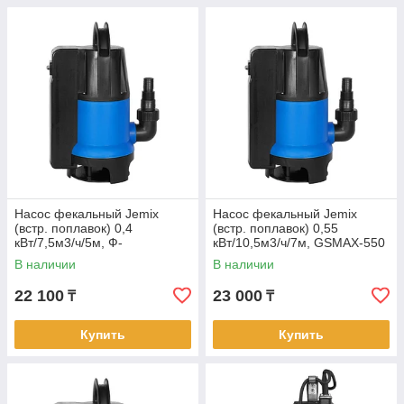
Насос фекальный Jemix
Насос фекальный Jemix
(встр. поплавок) 0,4
(встр. поплавок) 0,55
кВт/7,5м3/ч/5м, Ф-
кВт/10,5м3/ч/7м, GSMAX-550
КОМБИ-125-5 (4)
(Ф-КОМБИ-175-7) (4)
В наличии
В наличии
22 100
23 000
₸
₸
Купить
Купить