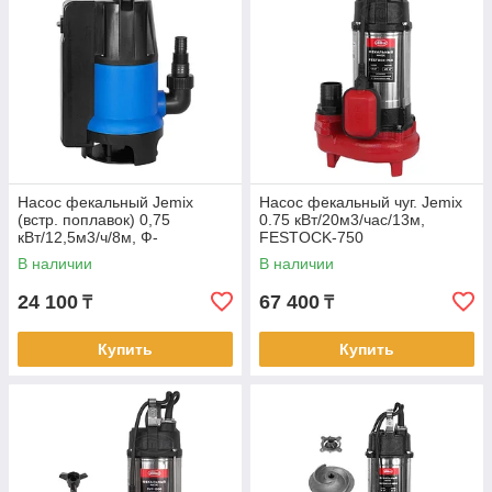
Насос фекальный Jemix
Насос фекальный чуг. Jemix
(встр. поплавок) 0,75
0.75 кВт/20м3/час/13м,
кВт/12,5м3/ч/8м, Ф-
FESTOCK-750
КОМБИ-208-8 (4)
В наличии
В наличии
24 100
67 400
₸
₸
Купить
Купить