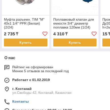
Муфта разъемн. TIM "М"
Поплавковый клапан для
Про
40х1 1/4" PPR (Белая)
емкости 3/4" диаметр
Ду20
(2/24)
поплавка 120мм (1/24)
h=2
2 735
4 310
15
₸
₸
Купить
Купить
О нас
Рейтинг не сформирован
Менее 5 отзывов за последний год
Работает с 01.02.2019
г. Костанай
ул.Свободы 42, Костанай, Казахстан
Контакты