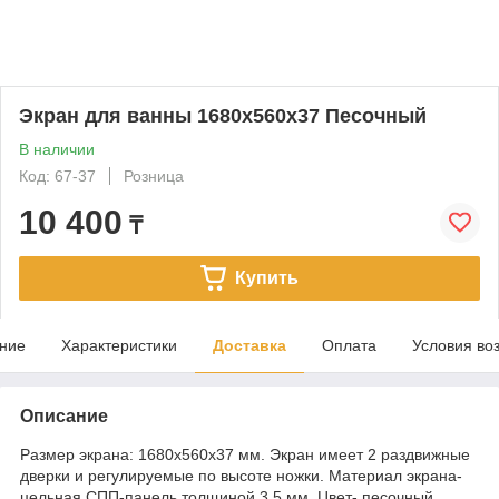
Экран для ванны 1680х560х37 Песочный
В наличии
Код: 67-37
Розница
10 400
₸
Купить
ние
Характеристики
Доставка
Оплата
Условия во
Описание
Размер экрана: 1680х560х37 мм. Экран имеет 2 раздвижные
дверки и регулируемые по высоте ножки. Материал экрана-
цельная СПП-панель толщиной 3,5 мм. Цвет- песочный.