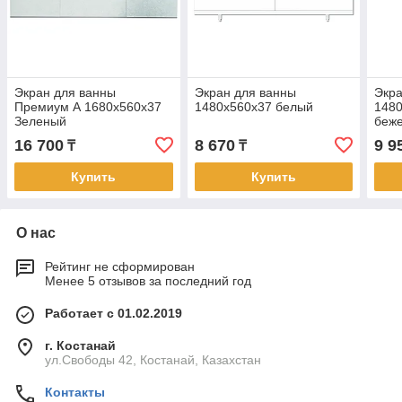
Экран для ванны
Экран для ванны
Экра
Премиум А 1680х560х37
1480х560х37 белый
148
Зеленый
беж
16 700
8 670
9 9
₸
₸
Купить
Купить
О нас
Рейтинг не сформирован
Менее 5 отзывов за последний год
Работает с 01.02.2019
г. Костанай
ул.Свободы 42, Костанай, Казахстан
Контакты