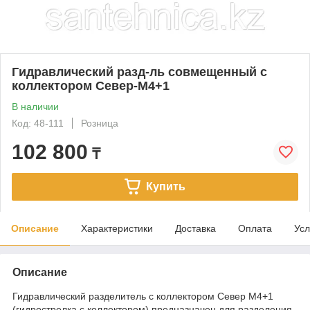
Гидравлический разд-ль совмещенный с
коллектором Север-M4+1
В наличии
Код: 48-111
Розница
102 800
₸
Купить
Описание
Характеристики
Доставка
Оплата
Усл
Описание
Гидравлический разделитель с коллектором Север М4+1
(гидрострелка с коллектором) предназначен для разделения