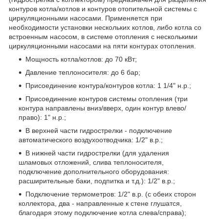
контуров котла/котлов и контуров отопительной системы с
циркуляционными насосами. Применяется при
необходимости установки нескольких котлов, либо котла со
встроенным насосом, в системе отопления с несколькими
циркуляционными насосами на пяти контурах отопления.
Мощность котла/котлов: до 70 кВт;
Давление теплоносителя: до 6 бар;
Присоединение контура/контуров котла: 1 1/4" н.р.;
Присоединение контуров системы отопления (три
контура направлены вниз/вверх, один контур влево/
право): 1" н.р.;
В верхней части гидрострелки - подключение
автоматического воздухоотводчика: 1/2" в.р.;
В нижней части гидрострелки (для удаления
шламовых отложений, слива теплоносителя,
подключение дополнительного оборудования:
расширительные баки, подпитка и т.д.): 1/2" в.р.;
Подключение термометров: 1/2" в.р. (с обеих сторон
коллектора, два - направленные к стене глушатся,
благодаря этому подключение котла слева/справа);