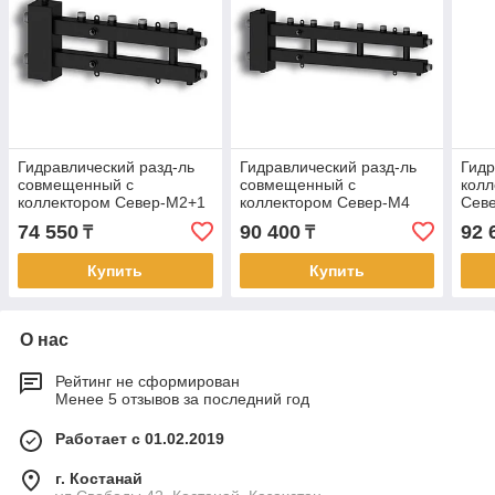
Гидравлический разд-ль
Гидравлический разд-ль
Гидр
совмещенный с
совмещенный с
колл
коллектором Север-M2+1
коллектором Север-M4
Сев
74 550
90 400
92 
₸
₸
Купить
Купить
О нас
Рейтинг не сформирован
Менее 5 отзывов за последний год
Работает с 01.02.2019
г. Костанай