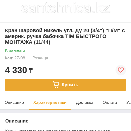
Кран шаровой никель угл. Ду 20 (3/4") "П/М" с
америк. ручка бабочка TIM БЫСТРОГО
МОНТАЖА (11/44)
В наличии
Код: 27-08
Розница
4 330
₸
Купить
Описание
Характеристики
Доставка
Оплата
Ус
Описание
Краны шаровые полнопроходные предназначены для