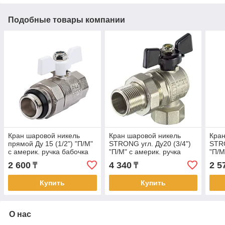
Подобные товары компании
Кран шаровой никель
Кран шаровой никель
Кран
прямой Ду 15 (1/2") "П/М"
STRONG угл. Ду20 (3/4")
STRO
с америк. ручка бабочка
"П/М" с америк. ручка
"П/М
TIM БЫСТРОГО
бабочка TIM (11/44)
бабо
2 600
4 340
2 5
₸
₸
МОНТАЖА (16/64)
Купить
Купить
О нас