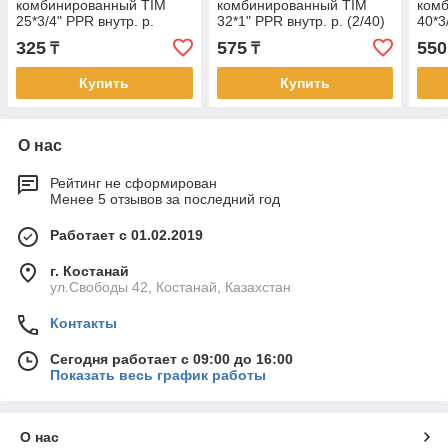
комбинированный TIM
комбинированный TIM
ком
25*3/4" PPR внутр. р.
32*1" PPR внутр. р. (2/40)
40*3
(5/70)
(2/3
325
575
550
₸
₸
Купить
Купить
О нас
Рейтинг не сформирован
Менее 5 отзывов за последний год
Работает с 01.02.2019
г. Костанай
ул.Свободы 42, Костанай, Казахстан
Контакты
Сегодня работает с 09:00 до 16:00
Показать весь график работы
О нас