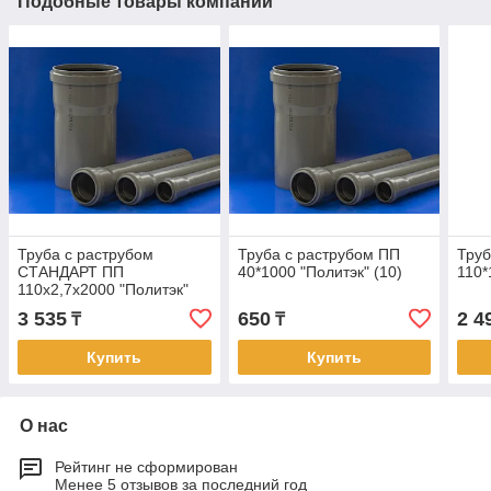
Подобные товары компании
Труба с раструбом
Труба с раструбом ПП
Труб
СТАНДАРТ ПП
40*1000 "Политэк" (10)
110*
110х2,7х2000 "Политэк"
(10)
3 535
650
2 4
₸
₸
Купить
Купить
О нас
Рейтинг не сформирован
Менее 5 отзывов за последний год