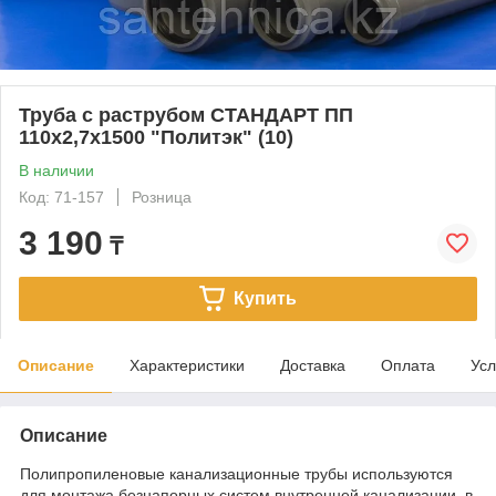
Труба с раструбом СТАНДАРТ ПП
110х2,7х1500 "Политэк" (10)
В наличии
Код: 71-157
Розница
3 190
₸
Купить
Описание
Характеристики
Доставка
Оплата
Усл
Описание
Полипропиленовые канализационные трубы используются
для монтажа безнапорных систем внутренней канализации, в