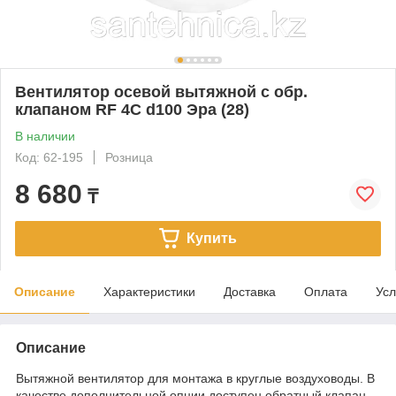
Вентилятор осевой вытяжной с обр.
клапаном RF 4C d100 Эра (28)
В наличии
Код: 62-195
Розница
8 680
₸
Купить
Описание
Характеристики
Доставка
Оплата
Усл
Описание
Вытяжной вентилятор для монтажа в круглые воздуховоды. В
качестве дополнительной опции доступен обратный клапан.