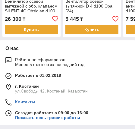
Вентилятор осевой
Вентилятор осевой
Вент
вытяжной с обр. клапаном
вытяжной D 4 d100 Эра
анти
SILENT 4C Obsidian d100
(24)
d100
Эра Декоративный (16)
26 300
5 445
7 5
₸
₸
Купить
Купить
О нас
Рейтинг не сформирован
Менее 5 отзывов за последний год
Работает с 01.02.2019
г. Костанай
ул.Свободы 42, Костанай, Казахстан
Контакты
Сегодня работает с 09:00 до 16:00
Показать весь график работы