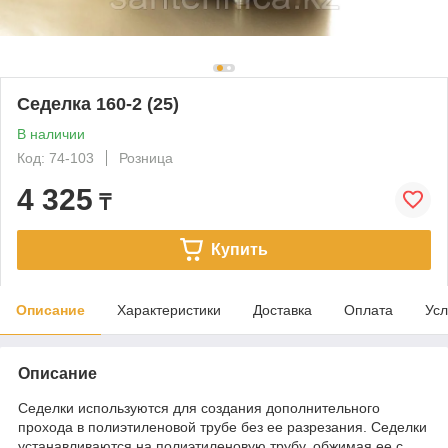
Седелка 160-2 (25)
В наличии
Код: 74-103
Розница
4 325
₸
Купить
Описание
Характеристики
Доставка
Оплата
Усл
Описание
Седелки используются для создания дополнительного
прохода в полиэтиленовой трубе без ее разрезания. Седелки
устанавливаются на полиэтиленовую трубу, обжимая ее с