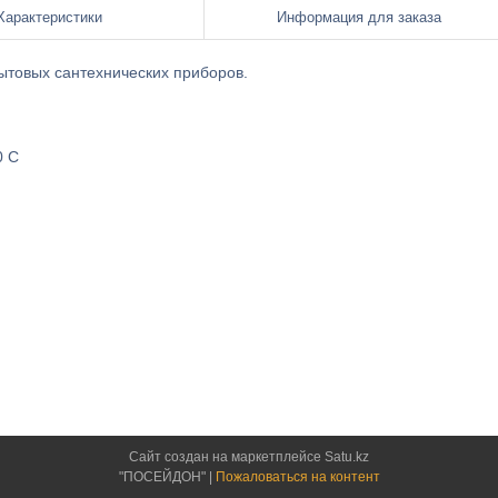
Характеристики
Информация для заказа
ытовых сантехнических приборов.
0 С
Сайт создан на маркетплейсе
Satu.kz
"ПОСЕЙДОН" |
Пожаловаться на контент