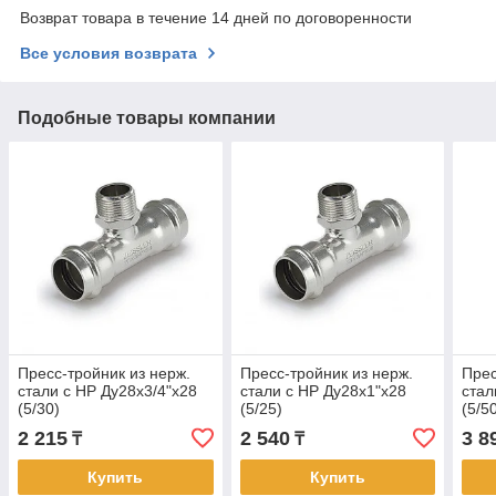
Возврат товара в течение 14 дней по договоренности
Все условия возврата
Подобные товары компании
Пресс-тройник из нерж.
Пресс-тройник из нерж.
Прес
стали с НР Ду28х3/4"х28
стали с НР Ду28х1"х28
стал
(5/30)
(5/25)
(5/5
2 215
2 540
3 8
₸
₸
Купить
Купить