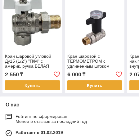
Кран шаровой угловой
Кран шаровой с
Кран
Ду15 (1/2") "П/М" с
ТЕРМОМЕТРОМ с
нак.
америк. ручка БЕЛАЯ
удлиненным штоком
внут
бабочка TIM никель
прямой с америк. ВР-НР
2 550
6 000
2 0
₸
₸
(18/72)
3/4" (1/45)
Купить
Купить
О нас
Рейтинг не сформирован
Менее 5 отзывов за последний год
Работает с 01.02.2019