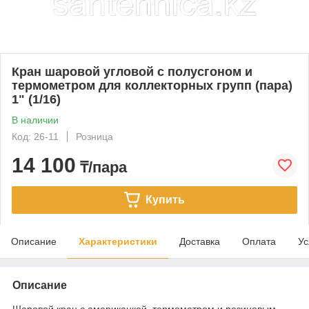
Кран шаровой угловой с полусгоном и
термометром для коллекторных групп (пара)
1" (1/16)
В наличии
Код: 26-11
Розница
14 100
₸/пара
Купить
Описание
Характеристики
Доставка
Оплата
Ус
Описание
Шаровой кран с американкой, термометром и резиновым