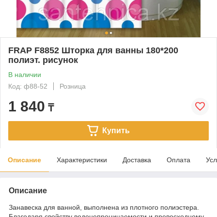
FRAP F8852 Шторка для ванны 180*200
полиэт. рисунок
В наличии
Код: ф88-52
Розница
1 840
₸
Купить
Описание
Характеристики
Доставка
Оплата
Усл
Описание
Занавеска для ванной, выполнена из плотного полиэстера.
Благодаря свойству водонепроницаемости и превосходному