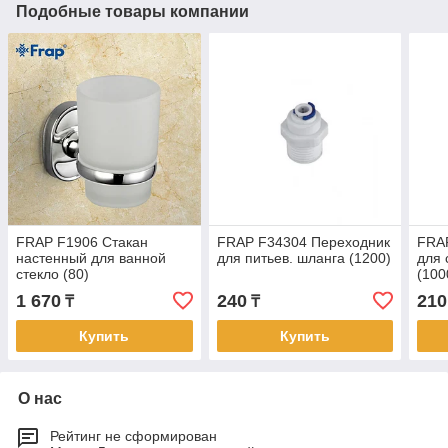
Подобные товары компании
FRAP F1906 Стакан
FRAP F34304 Переходник
FRAP
настенный для ванной
для питьев. шланга (1200)
для 
стекло (80)
(100
1 670
240
210
₸
₸
Купить
Купить
О нас
Рейтинг не сформирован