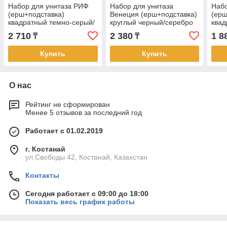
Набор для унитаза РИФ
Набор для унитаза
Набо
(ерш+подставка)
Венеция (ерш+подставка)
(ерш
квадратный темно-серый/
круглый черный/серебро
квад
бронза
2 710
2 380
1 8
₸
₸
Купить
Купить
О нас
Рейтинг не сформирован
Менее 5 отзывов за последний год
Работает с 01.02.2019
г. Костанай
ул.Свободы 42, Костанай, Казахстан
Контакты
Сегодня работает с 09:00 до 18:00
Показать весь график работы