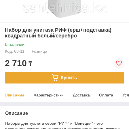
Набор для унитаза РИФ (ерш+подставка)
квадратный белый/серебро
В наличии
Код: 68-11
Розница
2 710
₸
Купить
Описание
Характеристики
Доставка
Оплата
Усл
Описание
Наборы для туалета серий "РИФ" и "Венеция" - это
идеальное сочетание красоты и функциональности, лучшее