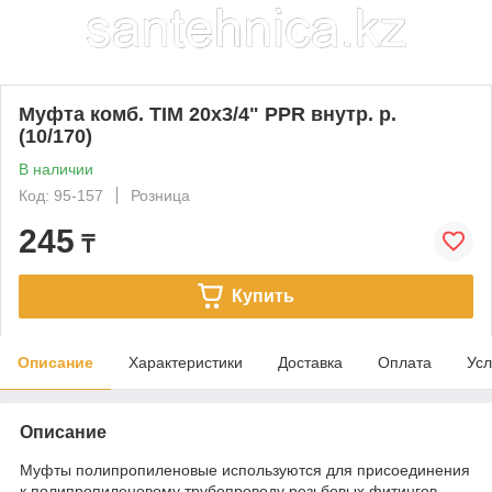
Муфта комб. TIM 20х3/4" PPR внутр. р.
(10/170)
В наличии
Код: 95-157
Розница
245
₸
Купить
Описание
Характеристики
Доставка
Оплата
Усл
Описание
Муфты полипропиленовые используются для присоединения
к полипропиленовому трубопроводу резьбовых фитингов.