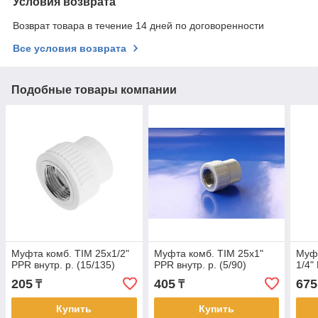
Условия возврата
Возврат товара в течение 14 дней по договоренности
Все условия возврата
Подобные товары компании
Муфта комб. TIM 25х1/2"
Муфта комб. TIM 25х1"
Муфт
PPR внутр. р. (15/135)
PPR внутр. р. (5/90)
1/4"
205
405
675
₸
₸
Купить
Купить