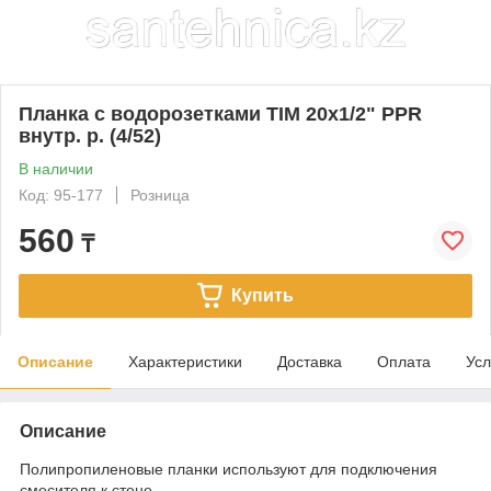
Планка с водорозетками TIM 20х1/2" PPR
внутр. р. (4/52)
В наличии
Код: 95-177
Розница
560
₸
Купить
Описание
Характеристики
Доставка
Оплата
Усл
Описание
Полипропиленовые планки используют для подключения
смесителя к стене.