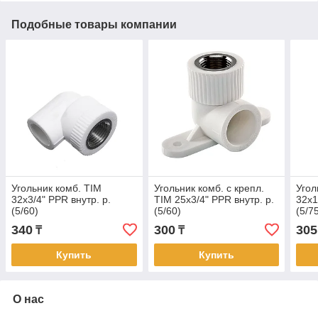
Подобные товары компании
Угольник комб. TIM
Угольник комб. с крепл.
Угол
32х3/4" PPR внутр. р.
TIM 25х3/4" PPR внутр. р.
32х1
(5/60)
(5/60)
(5/7
340
300
305
₸
₸
Купить
Купить
О нас