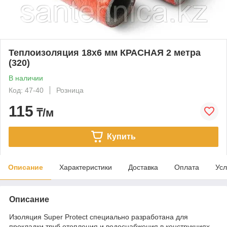
Теплоизоляция 18х6 мм КРАСНАЯ 2 метра
(320)
В наличии
Код: 47-40
Розница
115
₸/м
Купить
Описание
Характеристики
Доставка
Оплата
Усл
Описание
Изоляция Super Protect специально разработана для
прокладки труб отопления и водоснабжения в конструкциях