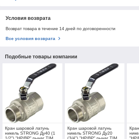
Условия возврата
Возврат товара в течение 14 дней по договоренности
Все условия возврата
Подобные товары компании
Кран шаровой латунь
Кран шаровой латунь
Кран
никель STRONG Ду40 (1
никель STRONG Ду20
нике
1/2") "НР/ВР" рычаг TIM
(3/4") "НР/ВР" рычаг TIM
"НР/