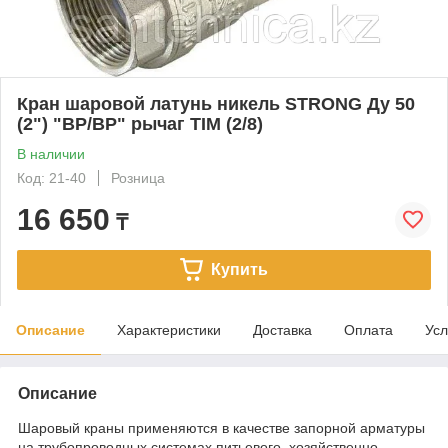
Кран шаровой латунь никель STRONG Ду 50
(2") "ВР/ВР" рычаг TIM (2/8)
В наличии
Код: 21-40
Розница
16 650
₸
Купить
Описание
Характеристики
Доставка
Оплата
Усл
Описание
Шаровый краны применяются в качестве запорной арматуры
на трубопроводных системах питьевого, хозяйственно -