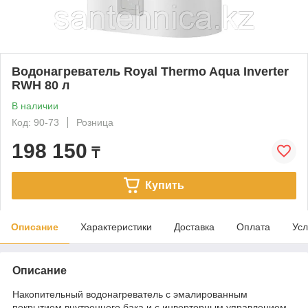
Водонагреватель Royal Thermo Aqua Inverter
RWH 80 л
В наличии
Код: 90-73
Розница
198 150
₸
Купить
Описание
Характеристики
Доставка
Оплата
Усл
Описание
Накопительный водонагреватель с эмалированным
покрытием внутреннего бака и с инверторным управлением.