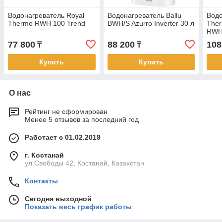
Водонагреватель Royal
Водонагреватель Ballu
Водо
Thermo RWH 100 Trend
BWH/S Azurro Inverter 30 л
Ther
RWH
77 800
88 200
108
₸
₸
Купить
Купить
О нас
Рейтинг не сформирован
Менее 5 отзывов за последний год
Работает с 01.02.2019
г. Костанай
ул.Свободы 42, Костанай, Казахстан
Контакты
Сегодня выходной
Показать весь график работы