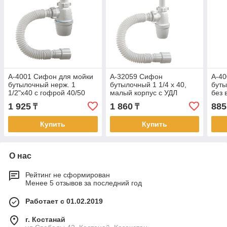
А-4001 Сифон для мойки
А-32059 Сифон
А-4
бутылочный нерж. 1
бутылочный 1 1/4 х 40,
буты
1/2"х40 с гофрой 40/50
малый корпус с УДЛ
без 
Орио (35)
патрубком, гибкой трубой
1 925
1 860
885
₸
₸
40-40/50 (40)
Купить
Купить
О нас
Рейтинг не сформирован
Менее 5 отзывов за последний год
Работает с 01.02.2019
г. Костанай