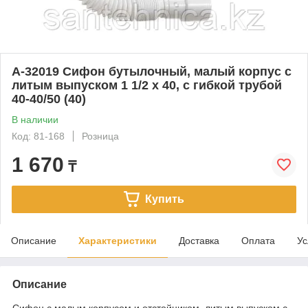
А-32019 Сифон бутылочный, малый корпус с
литым выпуском 1 1/2 х 40, с гибкой трубой
40-40/50 (40)
В наличии
Код: 81-168
Розница
1 670
₸
Купить
Описание
Характеристики
Доставка
Оплата
Ус
Описание
Сифон с малым корпусом и отстойником, литым выпуском с