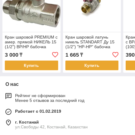
Кран шаровой PREMIUM с
Кран шаровой латунь
Кран
амер. прямой НИКЕЛЬ 15
никель STANDART Ду 15
с ВР
(1/2") ВР/НР бабочка
(1/2") "НР-НР" бабочка
(100
VALFEX (56/14)
TIM (25/75)
3 000
1 665
390
₸
₸
Купить
Купить
О нас
Рейтинг не сформирован
Менее 5 отзывов за последний год
Работает с 01.02.2019
г. Костанай
ул.Свободы 42, Костанай, Казахстан