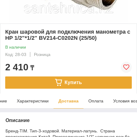
Кран шаровой для подключения манометра с
НР 1/2"*1/2" BV214-C0202N (25/50)
В наличии
Код: 28-03
Розница
2 410
₸
Купить
ние
Характеристики
Доставка
Оплата
Условия во
Описание
Бренд-TIM. Тип-3-ходовой. Материал-латунь. Страна
происхождения-Китай. Присоединение-1/2" наружная резьба