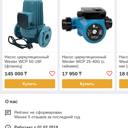
Насос циркуляционный
Насос циркуляционный
Нас
Wester WCP 50-18F
Wester WCP 25-40G (с
West
(фланец)
гайками)
мм (
145 000
17 950
18 
₸
₸
Купить
Купить
О нас
Рейтинг не сформирован
Менее 5 отзывов за последний год
Работает с 01.02.2019