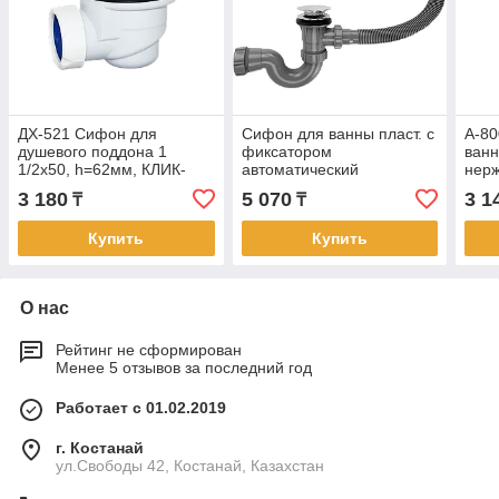
ДХ-521 Сифон для
Сифон для ванны пласт. с
А-8
душевого поддона 1
фиксатором
ван
1/2х50, h=62мм, КЛИК-
автоматический
нерж
КЛАК пласт/хром с гиб
BAS0270P(A) (1/20)
гофр
3 180
5 070
3 1
₸
₸
труб 40-50 (25)
цепо
Купить
Купить
О нас
Рейтинг не сформирован
Менее 5 отзывов за последний год
Работает с 01.02.2019
г. Костанай
ул.Свободы 42, Костанай, Казахстан