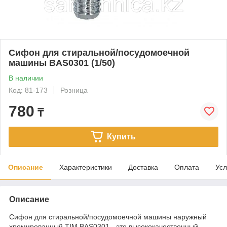
Сифон для стиральной/посудомоечной
машины BAS0301 (1/50)
В наличии
Код: 81-173
Розница
780
₸
Купить
Описание
Характеристики
Доставка
Оплата
Усл
Описание
Сифон для стиральной/посудомоечной машины наружный
хромированный TIM BAS0301 - это высококачественный