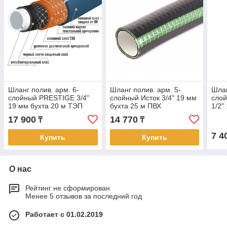
Шланг полив. арм. 6-
Шланг полив. арм. 5-
Шлан
слойный PRESTIGE 3/4"
слойный Исток 3/4" 19 мм
сло
19 мм бухта 20 м ТЭП
бухта 25 м ПВХ
1/2"
ТЭП
17 900
14 770
₸
₸
7 4
Купить
Купить
О нас
Рейтинг не сформирован
Менее 5 отзывов за последний год
Работает с 01.02.2019