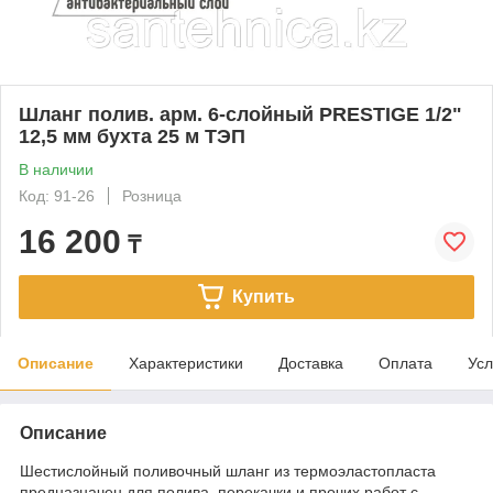
Шланг полив. арм. 6-слойный PRESTIGE 1/2"
12,5 мм бухта 25 м ТЭП
В наличии
Код: 91-26
Розница
16 200
₸
Купить
Описание
Характеристики
Доставка
Оплата
Усл
Описание
Шестислойный поливочный шланг из термоэластопласта
предназначен для полива, перекачки и прочих работ с