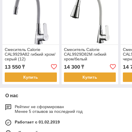
Смеситель Calorie
Смеситель Calorie
Смес
CAL9929A82 гибкий хром/
CAL9929D82M гибкий
CAL
серый (12)
хром/белый
чер
13 550
14 300
14 
₸
₸
Купить
Купить
О нас
Рейтинг не сформирован
Менее 5 отзывов за последний год
Работает с 01.02.2019