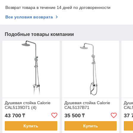
Возврат товара в течение 14 дней по договоренности
Все условия возврата
Подобные товары компании
Душевая стойка Calorie
Душевая стойка Calorie
Душе
CAL5139D71 (4)
CAL5137B71
CAL5
43 700
35 500
37 
₸
₸
Купить
Купить