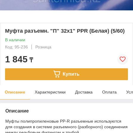
Муфта разъемн. "П" 32х1" PPR (Белая) (5/60)
В наличии
Код: 95-236
Розница
1 845
₸
Купить
Описание
Характеристики
Доставка
Оплата
Усл
Описание
Муфты полипропиленовые PP-R разъемные используются
для создания в системе разъемного (разборного) соединения
между резьбовым фитингом и трубой.