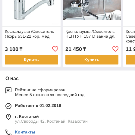
Қоспалауыш /Смеситель
Қоспалауыш /Смеситель
Қос
Якорь 531-22 кор. мед.
НЕПТУН 157 D ванна дл.
Case
крес
3 100
21 450
11 
₸
₸
Купить
Купить
О нас
Рейтинг не сформирован
Менее 5 отзывов за последний год
Работает с 01.02.2019
г. Костанай
ул.Свободы 42, Костанай, Казахстан
Контакты