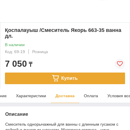
Қоспалауыш /Смеситель Якорь 663-35 ванна
дл.
В наличии
Код: 69-19
Розница
7 050
₸
Купить
ние
Характеристики
Доставка
Оплата
Условия во
Описание
Смеситель однорычажный для ванны с длинным гусаком с
лейкой и душевым шлангом. Материал корпуса - цинк.