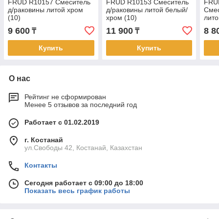
FRUD R10157 Смеситель
FRUD R10153 Смеситель
FRU
д/раковины литой хром
д/раковины литой белый/
Смес
(10)
хром (10)
лито
9 600
11 900
8 8
₸
₸
Купить
Купить
О нас
Рейтинг не сформирован
Менее 5 отзывов за последний год
Работает с 01.02.2019
г. Костанай
ул.Свободы 42, Костанай, Казахстан
Контакты
Сегодня работает с 09:00 до 18:00
Показать весь график работы