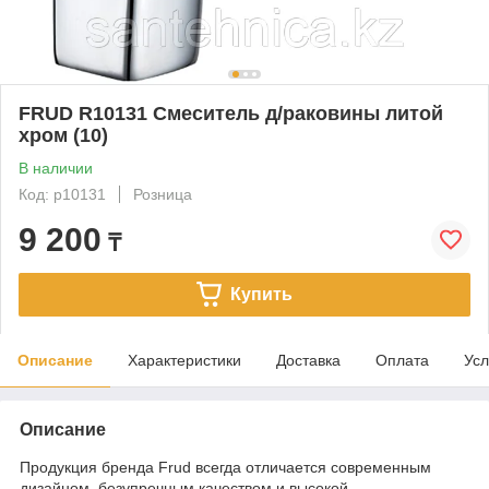
FRUD R10131 Смеситель д/раковины литой
хром (10)
В наличии
Код: р10131
Розница
9 200
₸
Купить
Описание
Характеристики
Доставка
Оплата
Усл
Описание
Продукция бренда Frud всегда отличается современным
дизайном, безупречным качеством и высокой