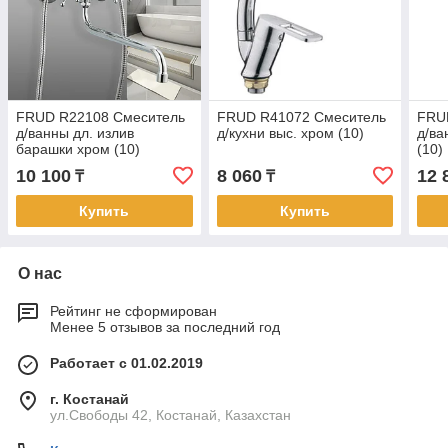
FRUD R22108 Cмеситель
FRUD R41072 Cмеситель
FRU
д/ванны дл. излив
д/кухни выс. хром (10)
д/ва
барашки хром (10)
(10)
10 100
8 060
12 
₸
₸
Купить
Купить
О нас
Рейтинг не сформирован
Менее 5 отзывов за последний год
Работает с 01.02.2019
г. Костанай
ул.Свободы 42, Костанай, Казахстан