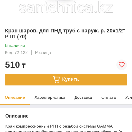
Кран шаров. для ПНД труб с наруж. р. 20х1/2"
РТП (70)
В наличии
Код: 72-122
Розница
510
₸
Купить
Описание
Характеристики
Доставка
Оплата
Усл
Описание
Кран компрессионный РТП с резьбой системы GAMMA
применяется в трубопроводах холодного водоснабжения (с