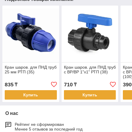
Кран шаров. для ПНД труб
Кран шаров. для ПНД труб
Кран
25 мм РТП (35)
с ВР/ВР 1"х1" РТП (38)
с ВР
(100
835
710
390
₸
₸
Купить
Купить
О нас
Рейтинг не сформирован
Менее 5 отзывов за последний год