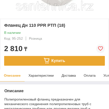
Фланец Дн 110 PPR РТП (18)
В наличии
Код: 95-252
Розница
2 810
₸
Купить
Описание
Характеристики
Доставка
Оплата
Усл
Описание
Полипропиленовый фланец предназначен для
механического соединения полипропиленовых труб с
металлическими трубами или другими видами труб и