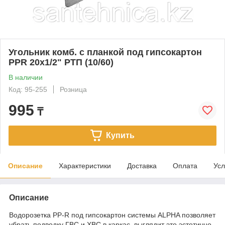
Угольник комб. с планкой под гипсокартон
PPR 20х1/2" РТП (10/60)
В наличии
Код: 95-255
Розница
995
₸
Купить
Описание
Характеристики
Доставка
Оплата
Усл
Описание
Водорозетка PP-R под гипсокартон системы ALPHA позволяет
убрать подводку ГВС и ХВС в каркас, выглядит это эстетично