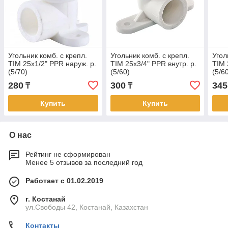
Угольник комб. с крепл.
Угольник комб. с крепл.
Угол
TIM 25х1/2" PPR наруж. р.
TIM 25х3/4" PPR внутр. р.
TIM 
(5/70)
(5/60)
(5/6
280
300
345
₸
₸
Купить
Купить
О нас
Рейтинг не сформирован
Менее 5 отзывов за последний год
Работает с 01.02.2019
г. Костанай
ул.Свободы 42, Костанай, Казахстан
Контакты