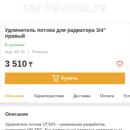
Удлинитель потока для радиатора 3/4"
правый
В наличии
Код: 49-32
Розница
3 510
₸
Купить
Описание
Характеристики
Доставка
Оплата
Усл
Описание
Удлинитель потока VT.503 – уникальная разработка
инженеров VALTEC. Его применение является оптимальным