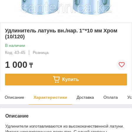
Удлинитель латунь вн./нар. 1"*10 мм Хром
(10/120)
В наличии
Код: 43-45
Розница
1 000
₸
Купить
Описание
Характеристики
Доставка
Оплата
Ус
Описание
Удлинители изготавливаются из высококачественной латуни.
Имеют никелированное покрытие. С одной стороны