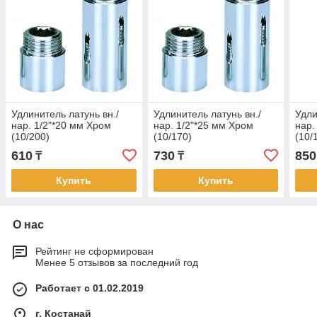
Удлинитель латунь вн./
Удлинитель латунь вн./
Удли
нар. 1/2"*20 мм Хром
нар. 1/2"*25 мм Хром
нар.
(10/200)
(10/170)
(10/
610
730
850
₸
₸
Купить
Купить
О нас
Рейтинг не сформирован
Менее 5 отзывов за последний год
Работает с 01.02.2019
г. Костанай