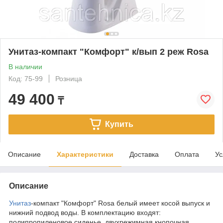
Унитаз-компакт "Комфорт" к/вып 2 реж Rosa
В наличии
Код: 75-99
Розница
49 400
₸
Купить
Описание
Характеристики
Доставка
Оплата
Ус
Описание
Унитаз
-компакт "Комфорт" Rosa белый имеет косой выпуск и
нижний подвод воды. В комплектацию входят:
полипропиленовое сиденье, двухрежимная кнопочная