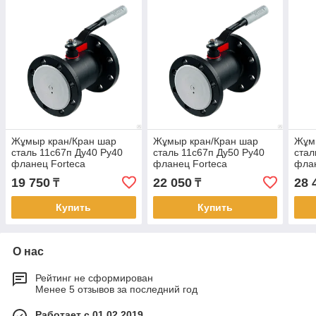
Жұмыр кран/Кран шар
Жұмыр кран/Кран шар
Жұм
сталь 11с67п Ду40 Ру40
сталь 11с67п Ду50 Ру40
стал
фланец Forteca
фланец Forteca
флан
19 750
22 050
28 
₸
₸
Купить
Купить
О нас
Рейтинг не сформирован
Менее 5 отзывов за последний год
Работает с 01.02.2019