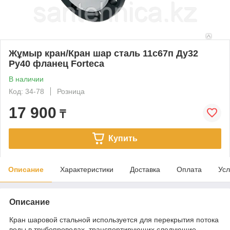
Жұмыр кран/Кран шар сталь 11с67п Ду32
Ру40 фланец Forteca
В наличии
Код: 34-78
Розница
17 900
₸
Купить
Описание
Характеристики
Доставка
Оплата
Усл
Описание
Кран шаровой стальной используется для перекрытия потока
воды в трубопроводах, транспортирующих следующие