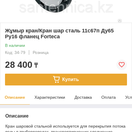
Жұмыр кран/Кран шар сталь 11с67п Ду65
Ру16 фланец Forteca
В наличии
Код: 34-79
Розница
28 400
₸
Купить
Описание
Характеристики
Доставка
Оплата
Усл
Описание
Кран шаровой стальной используется для перекрытия потока
воды в трубопроводах, транспортирующих следующие