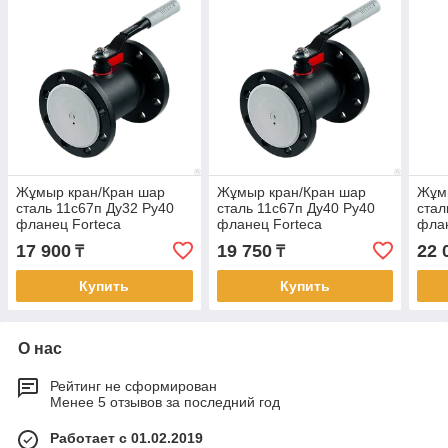
Жұмыр кран/Кран шар
Жұмыр кран/Кран шар
Жұм
сталь 11с67п Ду32 Ру40
сталь 11с67п Ду40 Ру40
стал
фланец Forteca
фланец Forteca
флан
17 900
19 750
22 
₸
₸
Купить
Купить
О нас
Рейтинг не сформирован
Менее 5 отзывов за последний год
Работает с 01.02.2019