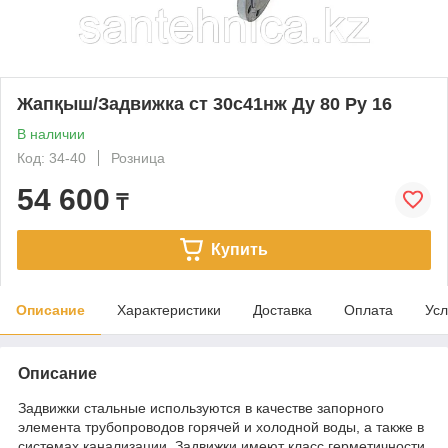
Жапқыш/Задвижка ст 30с41нж Ду 80 Ру 16
В наличии
Код: 34-40
Розница
54 600
₸
Купить
Описание
Характеристики
Доставка
Оплата
Усл
Описание
Задвижки стальные используются в качестве запорного
элемента трубопроводов горячей и холодной воды, а также в
системах канализации. Задвижки имеют класс герметичности