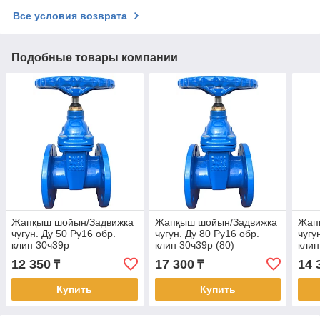
Все условия возврата
Подобные товары компании
Жапқыш шойын/Задвижка
Жапқыш шойын/Задвижка
Жап
чугун. Ду 50 Ру16 обр.
чугун. Ду 80 Ру16 обр.
чугу
клин 30ч39р
клин 30ч39р (80)
клин
12 350
17 300
14 
₸
₸
Купить
Купить