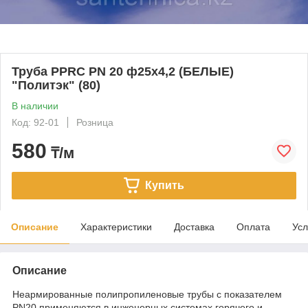
Труба PPRC PN 20 ф25х4,2 (БЕЛЫЕ)
"Политэк" (80)
В наличии
Код: 92-01
Розница
580
₸/м
Купить
Описание
Характеристики
Доставка
Оплата
Усл
Описание
Неармированные полипропиленовые трубы с показателем
PN20 применяются в инженерных системах горячего и