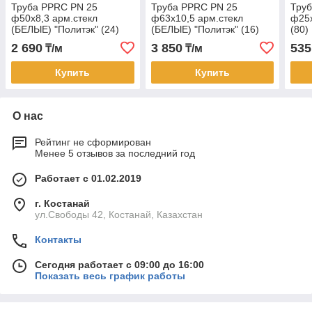
Труба PPRC PN 25
Труба PPRC PN 25
Тру
ф50х8,3 арм.стекл
ф63х10,5 арм.стекл
ф25х
(БЕЛЫЕ) "Политэк" (24)
(БЕЛЫЕ) "Политэк" (16)
(80)
2 690
3 850
535
₸/м
₸/м
Купить
Купить
О нас
Рейтинг не сформирован
Менее 5 отзывов за последний год
Работает с 01.02.2019
г. Костанай
ул.Свободы 42, Костанай, Казахстан
Контакты
Сегодня работает с 09:00 до 16:00
Показать весь график работы