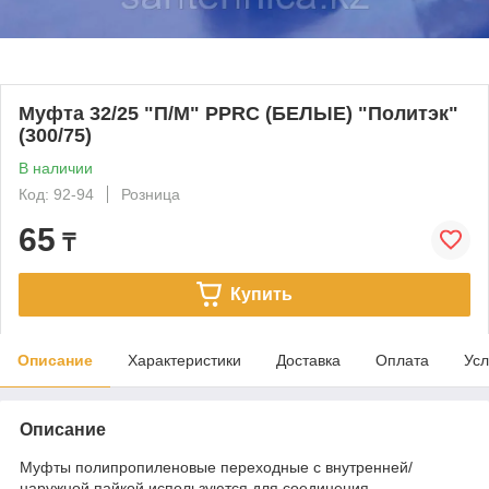
Муфта 32/25 "П/М" PPRC (БЕЛЫЕ) "Политэк"
(300/75)
В наличии
Код: 92-94
Розница
65
₸
Купить
Описание
Характеристики
Доставка
Оплата
Усл
Описание
Муфты полипропиленовые переходные с внутренней/
наружной пайкой используются для соединения