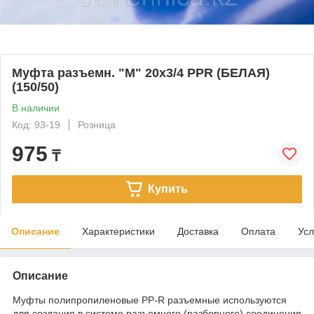
Муфта разъемн. "М" 20х3/4 PPR (БЕЛАЯ)
(150/50)
В наличии
Код: 93-19
Розница
975
₸
Купить
Описание
Характеристики
Доставка
Оплата
Усл
Описание
Муфты полипропиленовые PP-R разъемные используются
для создания в системе разъемного (разборного) соединения