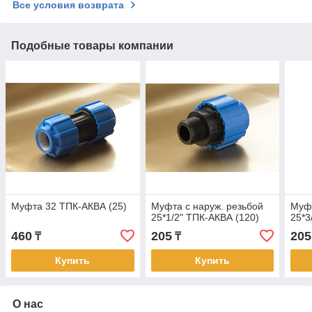
Все условия возврата
Подобные товары компании
Муфта 32 ТПК-АКВА (25)
Муфта с наруж. резьбой
Муфт
25*1/2" ТПК-АКВА (120)
25*3
460
205
205
₸
₸
Купить
Купить
О нас