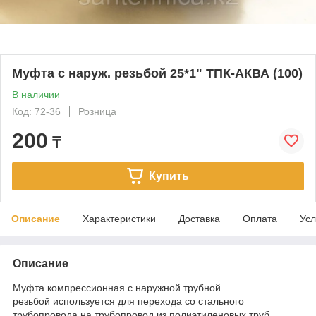
Муфта с наруж. резьбой 25*1" ТПК-АКВА (100)
В наличии
Код: 72-36
Розница
200
₸
Купить
Описание
Характеристики
Доставка
Оплата
Усл
Описание
Муфта компрессионная с наружной трубной
резьбой используется для перехода со стального
трубопровода на трубопровод из полиэтиленовых труб,